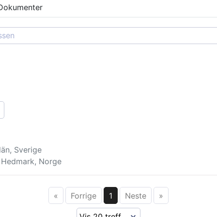
Dokumenter
än, Sverige
, Hedmark, Norge
«
Forrige
1
Neste
»